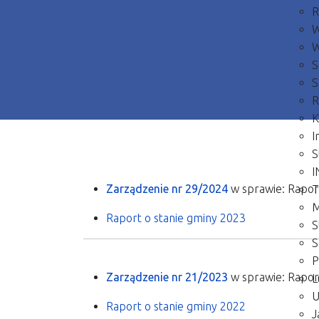
R
W
W
S
S
R
K
I
S
I
Zarządzenie nr 29/2024
w sprawie: Rapor
T
M
Raport o stanie gminy 2023
S
S
P
Zarządzenie nr 21/2023
w sprawie: Rapor
L
U
Raport o stanie gminy 2022
J