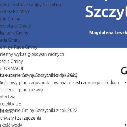
aport o stanie Gminy Szczytniki
Szczy
ŁADZE GMINY
ójt Gminy
ekretarz Gminy
Magdalena Lesz
karbnik Gminy
ada Gminy
omisje Rada Gminy
mienny wykaz głosowań radnych
tatut Gminy
G
NFORMACJE
tu o stanie Gminy Szczytniki z rok 2022
ransmisje na żywo z obrad Rady Gminy
iejscowy plan zagospodarowania przestrzennego i studium
trategia i plan rozwoju
ołectwa
rojekty UE
tu o stanie Gminy Szczytniki z rok 2022
udność
chwały i zarządzenia
akość wody