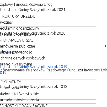
ządowy Fundusz Rozwoju Dróg
tu o stanie Gminy Szczytniki z rok 2021
d
Info
TRUKTURA URZĘDU
ydziały
egulamin organizacyjny
u o stanie Gminy Szczytniki z rok 2020
chemat organizacyjny
NFORMACJA URZĄD
amówienia publiczne
olityka prywatności
za rok 2020
chrona danych osobowych
ereny inwestycyjne
u o stanie Gminy Szczytniki za rok 2019
ofinansowanie ze środków Rządowego Funduszu Inwestycji Lok
2019
kaniec
Załatw sprawę
DOKUMENTY
u o stanie Gminy Szczytniki za rok 2018
o pobrania
iadomości Szczytnickie
urendy i obwieszczenia
EDNOSTKI ORGANIZACYJNE