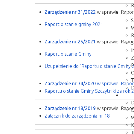
R
Zarządzenie nr 31/2022
w sprawie: Rapor
Urzą
S
Raport o stanie gminy 2021
W
R
Zarządzenie nr 25/2021
w sprawie: Raport
S
I
Raport o stanie Gminy
Z
P
Uzupełnienie do "Raportu o stanie Gminy 
O
T
Zarządzenie nr 34/2020
w sprawie: Raport
D
Raportu o stanie Gminy Szczytniki za rok 
Miesz
Zarządzenie nr 18/2019
w sprawie: Raport
D
Załącznik do zarządzenia nr 18
W
K
J