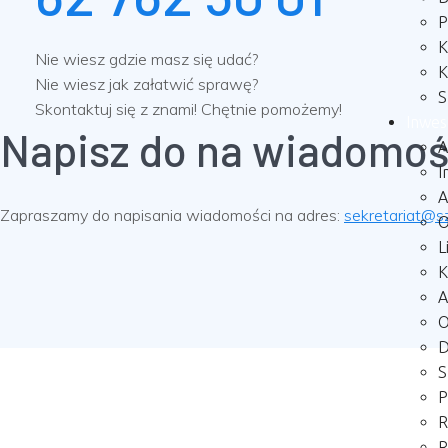
P
K
Nie wiesz gdzie masz się udać?
K
Nie wiesz jak załatwić sprawę?
S
Skontaktuj się z znami! Chętnie pomożemy!
Inwes
Napisz do na wiadomo
A
I
A
Zapraszamy do napisania wiadomości na adres:
sekretariat@sz
O
L
K
A
O
D
S
P
R
R