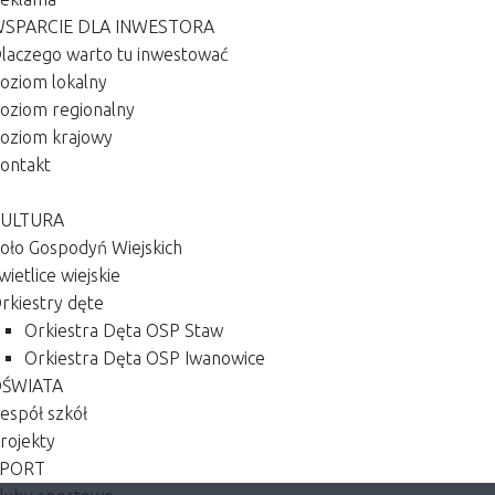
SPARCIE DLA INWESTORA
laczego warto tu inwestować
oziom lokalny
oziom regionalny
oziom krajowy
ontakt
ra
Edukacja
ULTURA
oło Gospodyń Wiejskich
wietlice wiejskie
rkiestry dęte
Orkiestra Dęta OSP Staw
Orkiestra Dęta OSP Iwanowice
ŚWIATA
espół szkół
rojekty
PORT