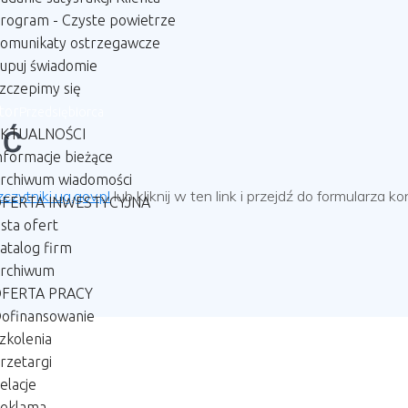
rogram - Czyste powietrze
omunikaty ostrzegawcze
upuj świadomie
zczepimy się
tor
Przedsiębiorca
ść
KTUALNOŚCI
nformacje bieżące
rchiwum wiadomości
czytniki.ug.gov.pl
lub kliknij w ten link i przejdź do formularza
FERTA INWESTYCYJNA
ista ofert
atalog firm
rchiwum
FERTA PRACY
ofinansowanie
zkolenia
rzetargi
elacje
eklama