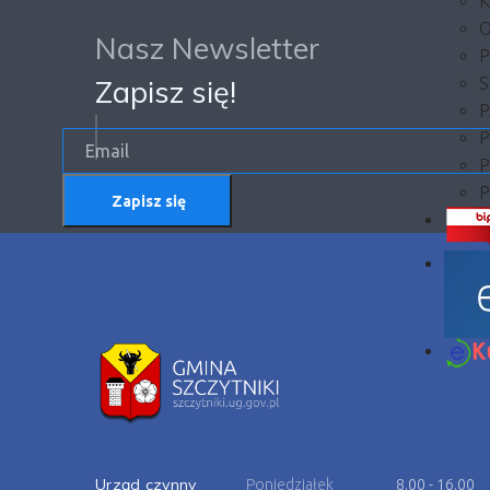
K
O
Nasz Newsletter
P
Zapisz się!
S
P
P
P
P
Zapisz się
Urząd czynny
Poniedziałek
8.00 - 16.00