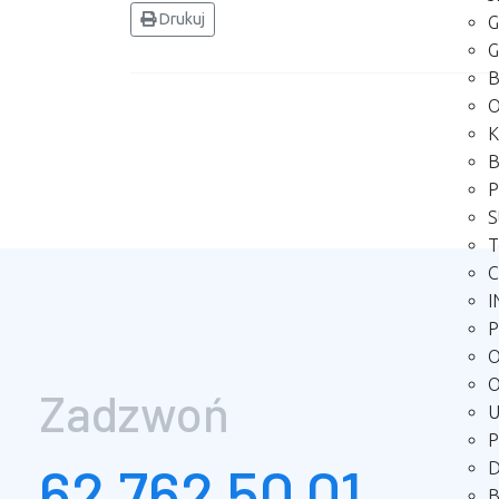
Drukuj
G
G
B
O
K
B
P
S
T
C
I
P
O
O
Zadzwoń
U
P
62 762 50 01
D
B