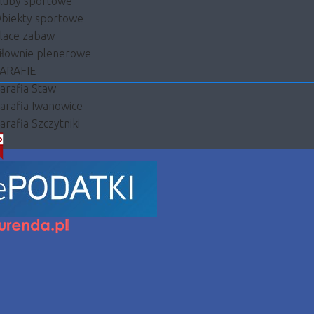
luby sportowe
biekty sportowe
lace zabaw
iłownie plenerowe
ARAFIE
arafia Staw
arafia Iwanowice
arafia Szczytniki