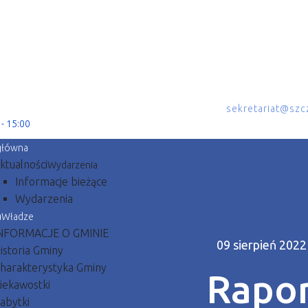
sekretariat@szcz
 - 15:00
główna
ktualności
Wydarzenia
Informacje bieżące
Wydarzenia
a
Władze
NFORMACJE O GMINIE
09 sierpień 202
istoria Gminy
harakterystyka Gminy
Rapor
iekawostki
abytki