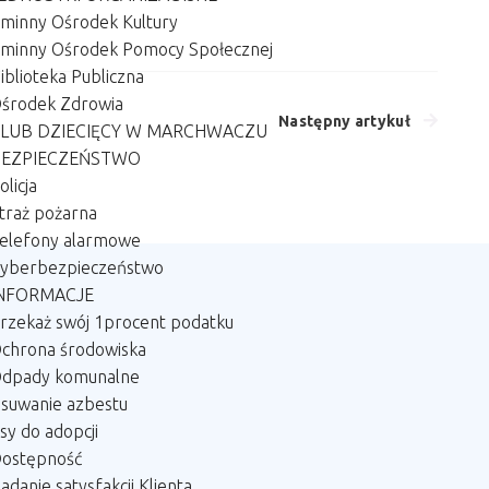
minny Ośrodek Kultury
minny Ośrodek Pomocy Społecznej
iblioteka Publiczna
środek Zdrowia
Następny artykuł
LUB DZIECIĘCY W MARCHWACZU
EZPIECZEŃSTWO
olicja
traż pożarna
elefony alarmowe
yberbezpieczeństwo
NFORMACJE
rzekaż swój 1procent podatku
chrona środowiska
dpady komunalne
suwanie azbestu
sy do adopcji
ostępność
adanie satysfakcji Klienta