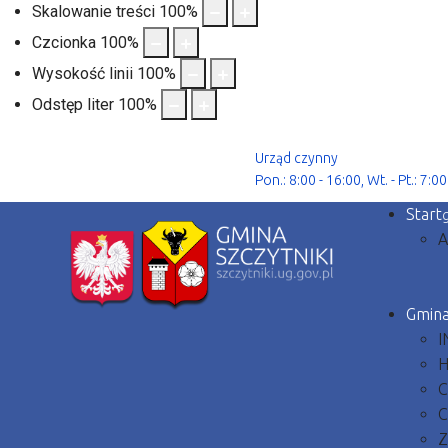
Skalowanie treści
100
%
Czcionka
100
%
Wysokość linii
100
%
Odstęp liter
100
%
Urząd czynny
Pon.: 8:00 - 16:00, Wt. - Pt.: 7:00
Start
A
Gmin
I
H
C
C
Z