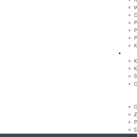
W
D
P
P
P
K
Kultu
K
K
Ś
O
O
Z
P
S