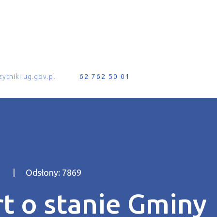
ytniki.ug.gov.pl
62 762 50 01
2
Odsłony: 7869
t o stanie Gminy